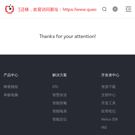
网站地址已迁移，欢迎访问新址：https://www.quectel.com.cn
言：
简
体
中
Thanks for your attention!
文
产品中心
解决方案
开发者中心
蜂窝模组
DTU
资源下载
单板电脑
智慧农业
文档中心
智能穿戴
开发工具
智能电表
应用笔记
智能定位
Helios SDK
FAQ