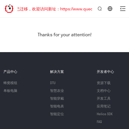
网站地址已迁移，欢迎访问新址：https://www.quectel.com.cn
言：
简
体
中
Thanks for your attention!
文
产品中心
解决方案
开发者中心
蜂窝模组
DTU
资源下载
单板电脑
智慧农业
文档中心
智能穿戴
开发工具
智能电表
应用笔记
智能定位
Helios SDK
FAQ