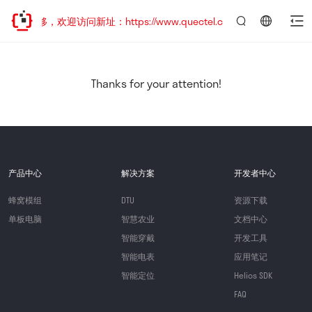
址已迁移，欢迎访问新址：https://www.quectel.com.cn
言：
简
体
中
Thanks for your attention!
文
产品中心
解决方案
开发者中心
蜂窝模组
DTU
资源下载
单板电脑
智慧农业
文档中心
智能穿戴
开发工具
智能电表
应用笔记
智能定位
Helios SDK
FAQ