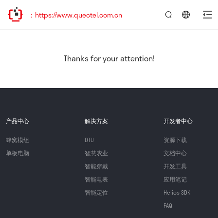
https://www.quectel.com.cn
言：
简
体
中
Thanks for your attention!
文
产品中心
解决方案
开发者中心
蜂窝模组
DTU
资源下载
单板电脑
智慧农业
文档中心
智能穿戴
开发工具
智能电表
应用笔记
智能定位
Helios SDK
FAQ