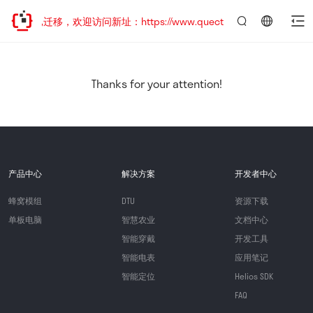
站地址已迁移，欢迎访问新址：https://www.quectel.com.cn
言：
简
体
中
Thanks for your attention!
文
产品中心
解决方案
开发者中心
蜂窝模组
DTU
资源下载
单板电脑
智慧农业
文档中心
智能穿戴
开发工具
智能电表
应用笔记
智能定位
Helios SDK
FAQ