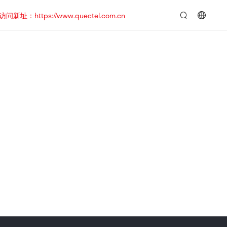
https://www.quectel.com.cn
言：
简
体
中
文