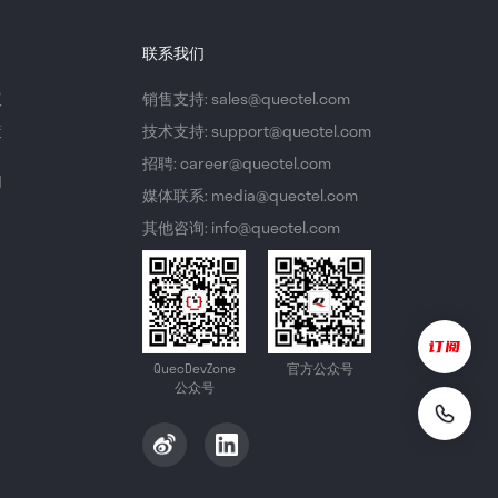
联系我们
议
销售支持: sales@quectel.com
策
技术支持: support@quectel.com
招聘: career@quectel.com
们
媒体联系: media@quectel.com
其他咨询: info@quectel.com
QuecDevZone
官方公众号
公众号