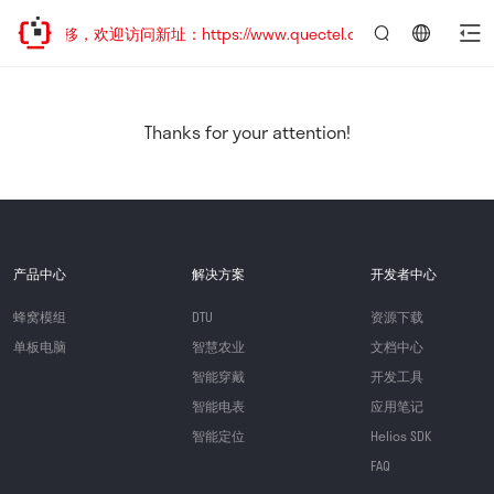
址已迁移，欢迎访问新址：https://www.quectel.com.cn
言：
简
体
中
Thanks for your attention!
文
产品中心
解决方案
开发者中心
蜂窝模组
DTU
资源下载
单板电脑
智慧农业
文档中心
智能穿戴
开发工具
智能电表
应用笔记
智能定位
Helios SDK
FAQ