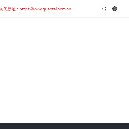
https://www.quectel.com.cn
言：
简
体
中
文