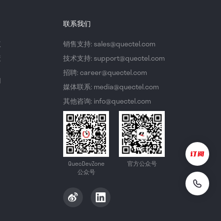
联系我们
议
销售支持: sales@quectel.com
策
技术支持: support@quectel.com
招聘: career@quectel.com
们
媒体联系: media@quectel.com
其他咨询: info@quectel.com
QuecDevZone
官方公众号
公众号