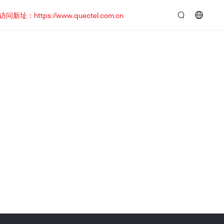
https://www.quectel.com.cn
言：
简
体
中
文