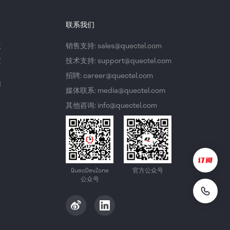
联系我们
议
销售支持: sales@quectel.com
策
技术支持: support@quectel.com
招聘: career@quectel.com
们
媒体联系: media@quectel.com
其他咨询: info@quectel.com
QuecDevZone
官方公众号
公众号