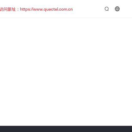
https://www.quectel.com.cn
言：
简
体
中
文