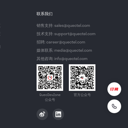
联系我们
议
销售支持: sales@quectel.com
策
技术支持: support@quectel.com
招聘: career@quectel.com
们
媒体联系: media@quectel.com
其他咨询: info@quectel.com
QuecDevZone
官方公众号
公众号