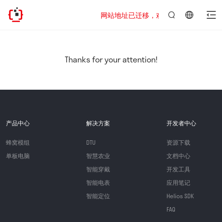
网站地址已迁移，欢迎访问新址：https://www
言：
简
体
中
Thanks for your attention!
文
产品中心
解决方案
开发者中心
蜂窝模组
DTU
资源下载
单板电脑
智慧农业
文档中心
智能穿戴
开发工具
智能电表
应用笔记
智能定位
Helios SDK
FAQ