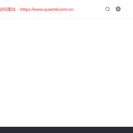
https://www.quectel.com.cn
言：
简
体
中
文