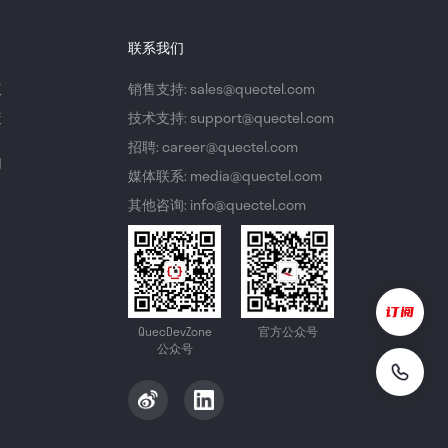
联系我们
议
销售支持: sales@quectel.com
策
技术支持: support@quectel.com
招聘: career@quectel.com
们
媒体联系: media@quectel.com
其他咨询: info@quectel.com
QuecDevZone
官方公众号
公众号