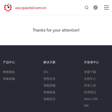
//www.quectel.com.cn
言：
简
体
中
Thanks for your attention!
文
产品中心
解决方案
开发者中心
蜂窝模组
DTU
资源下载
单板电脑
智慧农业
文档中心
智能穿戴
开发工具
智能电表
应用笔记
智能定位
Helios SDK
FAQ