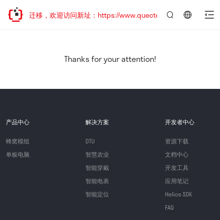
站地址已迁移，欢迎访问新址：https://www.quectel.com.cn
言：
简
体
中
Thanks for your attention!
文
产品中心
解决方案
开发者中心
蜂窝模组
DTU
资源下载
单板电脑
智慧农业
文档中心
智能穿戴
开发工具
智能电表
应用笔记
智能定位
Helios SDK
FAQ