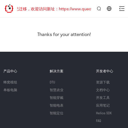
网站地址已迁移，欢迎访问新址：https://www.quectel.com.cn
言：
简
体
中
Thanks for your attention!
文
产品中心
解决方案
开发者中心
蜂窝模组
DTU
资源下载
单板电脑
智慧农业
文档中心
智能穿戴
开发工具
智能电表
应用笔记
智能定位
Helios SDK
FAQ