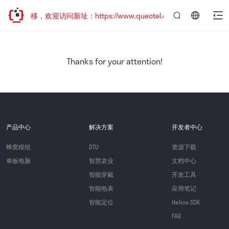
地址已迁移，欢迎访问新址：https://www.quectel.com.cn
言：
简
体
中
Thanks for your attention!
文
产品中心
解决方案
开发者中心
蜂窝模组
DTU
资源下载
单板电脑
智慧农业
文档中心
智能穿戴
开发工具
智能电表
应用笔记
智能定位
Helios SDK
FAQ