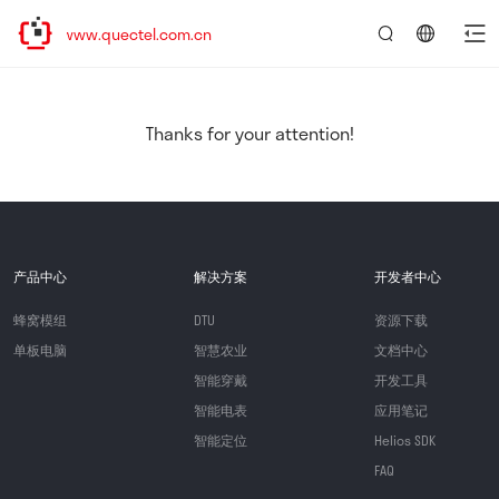
//www.quectel.com.cn
言：
简
体
中
Thanks for your attention!
文
产品中心
解决方案
开发者中心
蜂窝模组
DTU
资源下载
单板电脑
智慧农业
文档中心
智能穿戴
开发工具
智能电表
应用笔记
智能定位
Helios SDK
FAQ