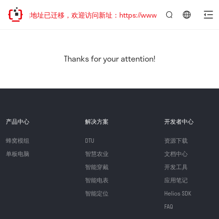
网站地址已迁移，欢迎访问新址：https://www.quectel.com.cn
言：
简
体
中
Thanks for your attention!
文
产品中心
解决方案
开发者中心
蜂窝模组
DTU
资源下载
单板电脑
智慧农业
文档中心
智能穿戴
开发工具
智能电表
应用笔记
智能定位
Helios SDK
FAQ