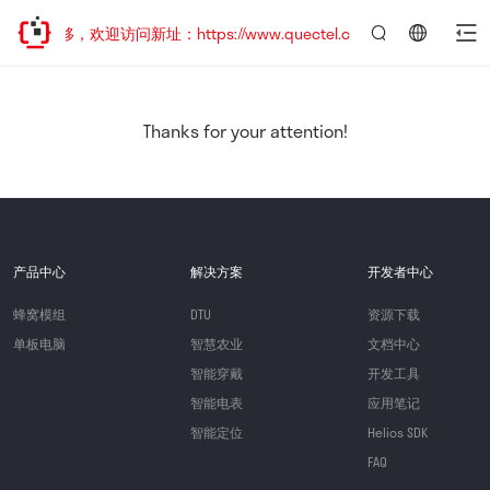
址已迁移，欢迎访问新址：https://www.quectel.com.cn
言：
简
体
中
Thanks for your attention!
文
产品中心
解决方案
开发者中心
蜂窝模组
DTU
资源下载
单板电脑
智慧农业
文档中心
智能穿戴
开发工具
智能电表
应用笔记
智能定位
Helios SDK
FAQ