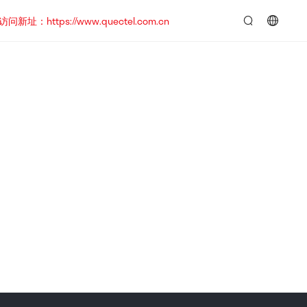
https://www.quectel.com.cn
言：
简
体
中
文