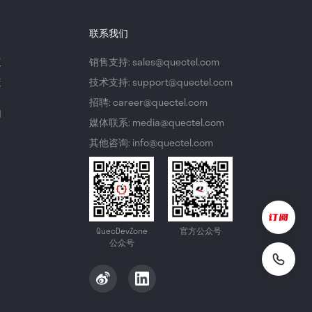
联系我们
议
销售支持: sales@quectel.com
策
技术支持: support@quectel.com
招聘: career@quectel.com
们
媒体联系: media@quectel.com
其他咨询: info@quectel.com
QuecDevZone
官方公众号
公众号