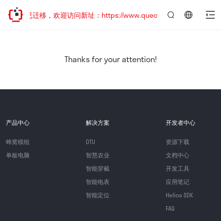
网站地址已迁移，欢迎访问新址：https://www.quectel.com.cn
言：
简
体
中
Thanks for your attention!
文
产品中心
解决方案
开发者中心
蜂窝模组
DTU
资源下载
单板电脑
智慧农业
文档中心
智能穿戴
开发工具
智能电表
应用笔记
智能定位
Helios SDK
FAQ