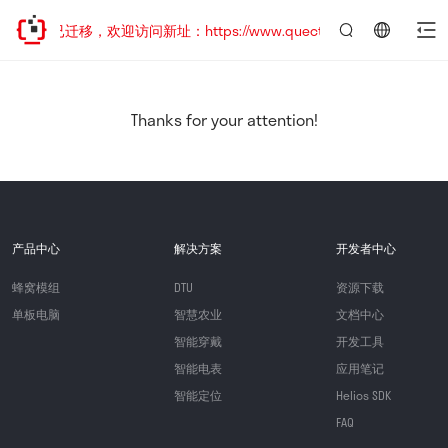
网站地址已迁移，欢迎访问新址：https://www.quectel.com.cn
言：
简
体
中
Thanks for your attention!
文
产品中心
解决方案
开发者中心
蜂窝模组
DTU
资源下载
单板电脑
智慧农业
文档中心
智能穿戴
开发工具
智能电表
应用笔记
智能定位
Helios SDK
FAQ