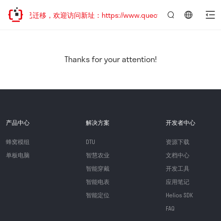
网站地址已迁移，欢迎访问新址：https://www.quectel.com.cn
言：
简
体
中
Thanks for your attention!
文
产品中心
解决方案
开发者中心
蜂窝模组
DTU
资源下载
单板电脑
智慧农业
文档中心
智能穿戴
开发工具
智能电表
应用笔记
智能定位
Helios SDK
FAQ