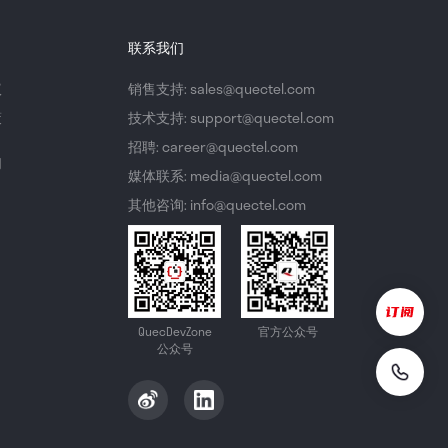
联系我们
议
销售支持: sales@quectel.com
策
技术支持: support@quectel.com
招聘: career@quectel.com
们
媒体联系: media@quectel.com
其他咨询: info@quectel.com
QuecDevZone
官方公众号
公众号