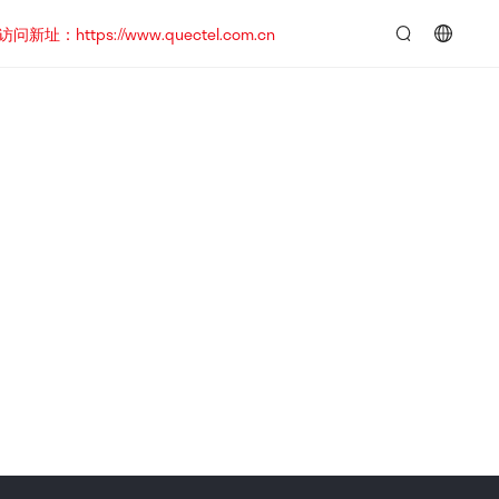
https://www.quectel.com.cn
言：
简
体
中
文