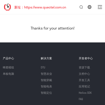
问新址：https://www.quectel.com.cn
言：
简
体
中
Thanks for your attention!
文
产品中心
解决方案
开发者中心
蜂窝模组
DTU
资源下载
单板电脑
智慧农业
文档中心
智能穿戴
开发工具
智能电表
应用笔记
智能定位
Helios SDK
FAQ