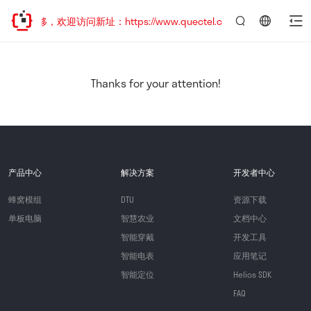
址已迁移，欢迎访问新址：https://www.quectel.com.cn
言：
简
体
中
Thanks for your attention!
文
产品中心
解决方案
开发者中心
蜂窝模组
DTU
资源下载
单板电脑
智慧农业
文档中心
智能穿戴
开发工具
智能电表
应用笔记
智能定位
Helios SDK
FAQ