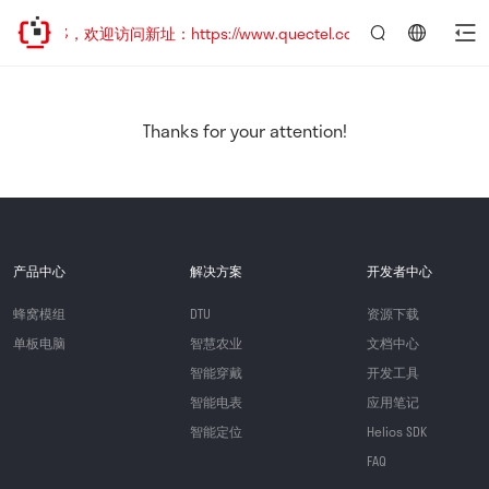
已迁移，欢迎访问新址：https://www.quectel.com.cn
言：
简
体
中
Thanks for your attention!
文
产品中心
解决方案
开发者中心
蜂窝模组
DTU
资源下载
单板电脑
智慧农业
文档中心
智能穿戴
开发工具
智能电表
应用笔记
智能定位
Helios SDK
FAQ