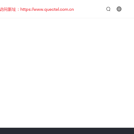
https://www.quectel.com.cn
言：
简
体
中
文