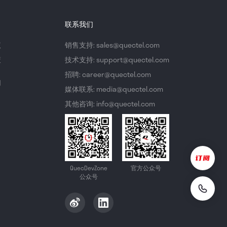
联系我们
议
销售支持: sales@quectel.com
策
技术支持: support@quectel.com
招聘: career@quectel.com
们
媒体联系: media@quectel.com
其他咨询: info@quectel.com
QuecDevZone
官方公众号
公众号