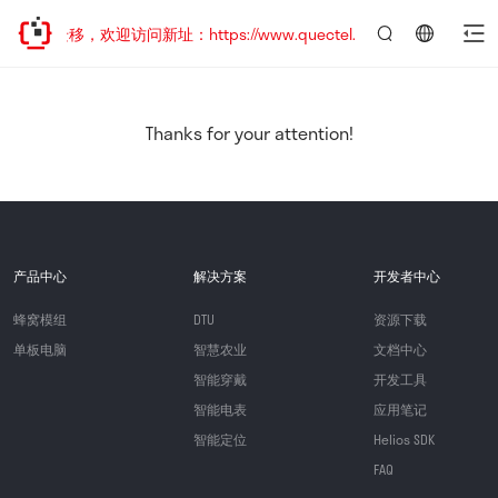
地址已迁移，欢迎访问新址：https://www.quectel.com.cn
言：
简
体
中
Thanks for your attention!
文
产品中心
解决方案
开发者中心
蜂窝模组
DTU
资源下载
单板电脑
智慧农业
文档中心
智能穿戴
开发工具
智能电表
应用笔记
智能定位
Helios SDK
FAQ