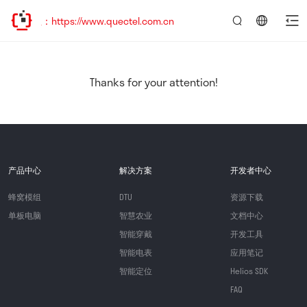
：https://www.quectel.com.cn
言：
简
体
中
Thanks for your attention!
文
产品中心
解决方案
开发者中心
蜂窝模组
DTU
资源下载
单板电脑
智慧农业
文档中心
智能穿戴
开发工具
智能电表
应用笔记
智能定位
Helios SDK
FAQ