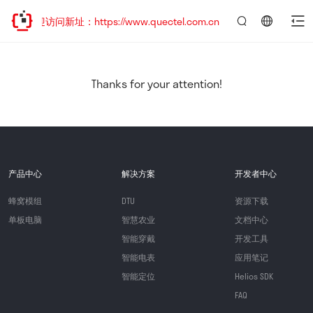
欢迎访问新址：https://www.quectel.com.cn
言：
简
体
中
Thanks for your attention!
文
产品中心
解决方案
开发者中心
蜂窝模组
DTU
资源下载
单板电脑
智慧农业
文档中心
智能穿戴
开发工具
智能电表
应用笔记
智能定位
Helios SDK
FAQ