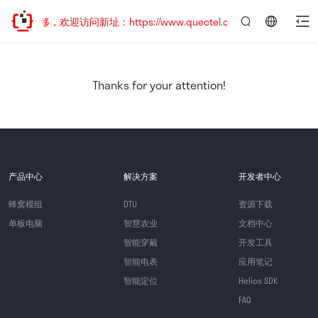
址已迁移，欢迎访问新址：https://www.quectel.com.cn
言：
简
体
中
Thanks for your attention!
文
产品中心
解决方案
开发者中心
蜂窝模组
DTU
资源下载
单板电脑
智慧农业
文档中心
智能穿戴
开发工具
智能电表
应用笔记
智能定位
Helios SDK
FAQ