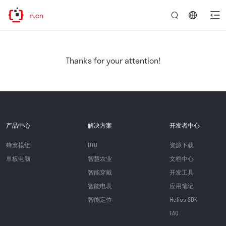
el.com.cn
言：
简
体
中
Thanks for your attention!
文
产品中心
解决方案
开发者中心
蜂窝模组
DTU
资源下载
单板电脑
智慧农业
文档中心
智能穿戴
开发工具
智能电表
应用笔记
智能定位
Helios SDK
FAQ