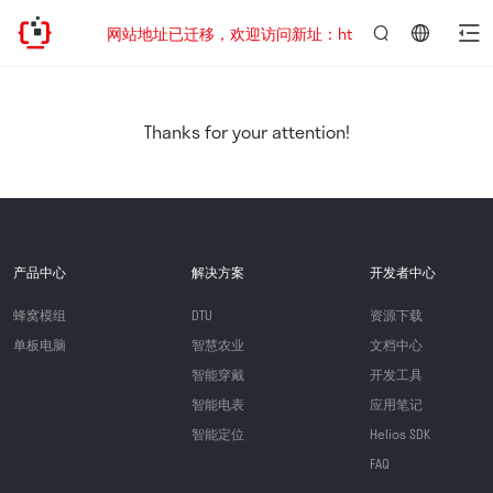
网站地址已迁移，欢迎访问新址：https://www.quectel.co
言：
简
体
中
Thanks for your attention!
文
产品中心
解决方案
开发者中心
蜂窝模组
DTU
资源下载
单板电脑
智慧农业
文档中心
智能穿戴
开发工具
智能电表
应用笔记
智能定位
Helios SDK
FAQ