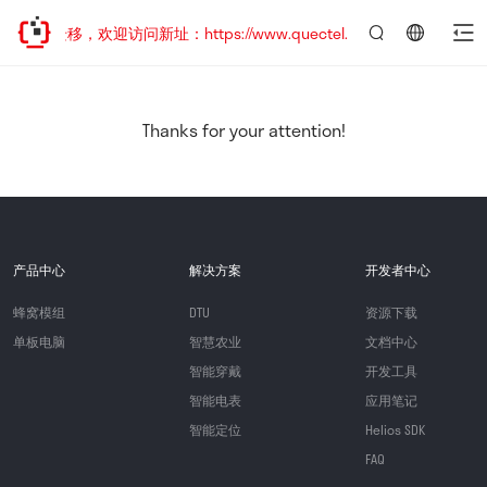
地址已迁移，欢迎访问新址：https://www.quectel.com.cn
言：
简
体
中
Thanks for your attention!
文
产品中心
解决方案
开发者中心
蜂窝模组
DTU
资源下载
单板电脑
智慧农业
文档中心
智能穿戴
开发工具
智能电表
应用笔记
智能定位
Helios SDK
FAQ