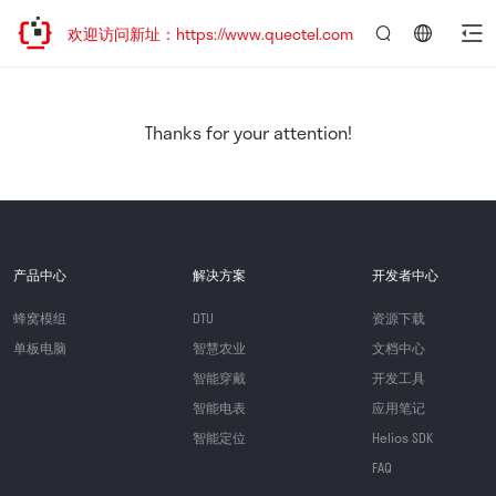
迁移，欢迎访问新址：https://www.quectel.com.cn
言：
简
体
中
Thanks for your attention!
文
产品中心
解决方案
开发者中心
蜂窝模组
DTU
资源下载
单板电脑
智慧农业
文档中心
智能穿戴
开发工具
智能电表
应用笔记
智能定位
Helios SDK
FAQ