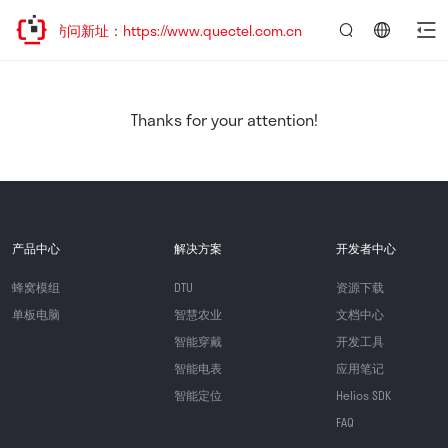
迎访问新址：https://www.quectel.com.cn
言：
简
体
中
Thanks for your attention!
文
产品中心
解决方案
开发者中心
蜂窝模组
DTU
资源下载
单板电脑
智慧农业
文档中心
智能穿戴
开发工具
智能电表
应用笔记
智能定位
Helios SDK
FAQ