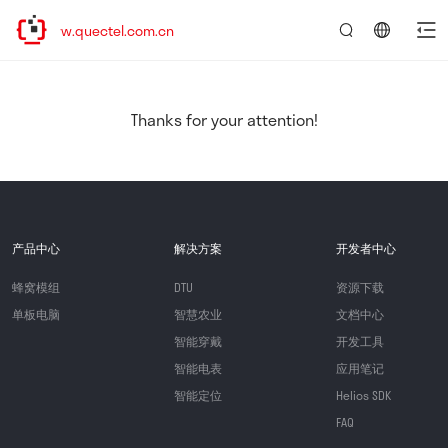
www.quectel.com.cn
言：
简
体
中
Thanks for your attention!
文
产品中心
解决方案
开发者中心
蜂窝模组
DTU
资源下载
单板电脑
智慧农业
文档中心
智能穿戴
开发工具
智能电表
应用笔记
智能定位
Helios SDK
FAQ