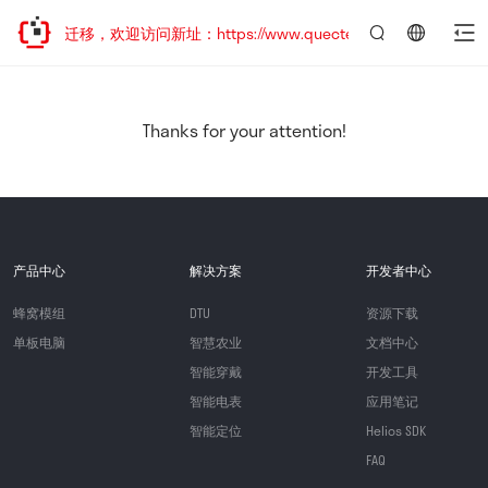
站地址已迁移，欢迎访问新址：https://www.quectel.com.cn
言：
简
体
中
Thanks for your attention!
文
产品中心
解决方案
开发者中心
蜂窝模组
DTU
资源下载
单板电脑
智慧农业
文档中心
智能穿戴
开发工具
智能电表
应用笔记
智能定位
Helios SDK
FAQ