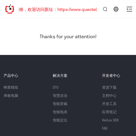
地址已迁移，欢迎访问新址：https://www.quectel.com.cn
言：
简
体
中
Thanks for your attention!
文
产品中心
解决方案
开发者中心
蜂窝模组
DTU
资源下载
单板电脑
智慧农业
文档中心
智能穿戴
开发工具
智能电表
应用笔记
智能定位
Helios SDK
FAQ