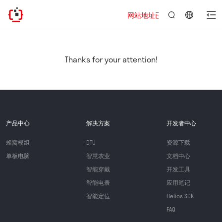
网站地址已迁移，欢迎访问新址：https
言：
简
体
中
Thanks for your attention!
文
产品中心
解决方案
开发者中心
蜂窝模组
DTU
资源下载
单板电脑
智慧农业
文档中心
智能穿戴
开发工具
智能电表
应用笔记
智能定位
Helios SDK
FAQ