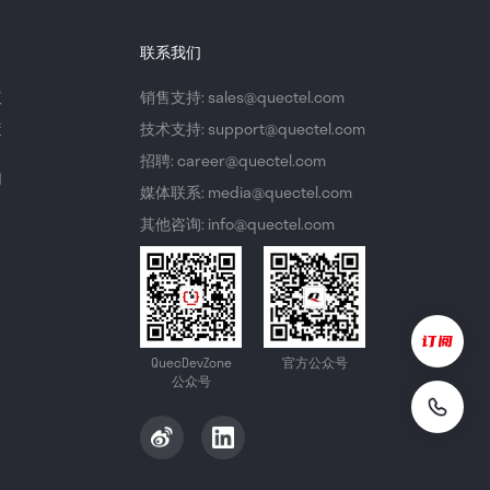
联系我们
议
销售支持: sales@quectel.com
策
技术支持: support@quectel.com
招聘: career@quectel.com
们
媒体联系: media@quectel.com
其他咨询: info@quectel.com
QuecDevZone
官方公众号
公众号