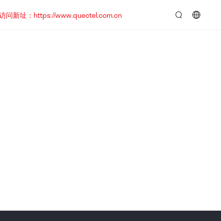
https://www.quectel.com.cn
言：
简
体
中
文