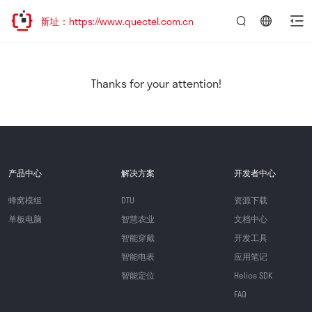
新址：https://www.quectel.com.cn
言：
简
体
中
Thanks for your attention!
文
产品中心
解决方案
开发者中心
蜂窝模组
DTU
资源下载
单板电脑
智慧农业
文档中心
智能穿戴
开发工具
智能电表
应用笔记
智能定位
Helios SDK
FAQ