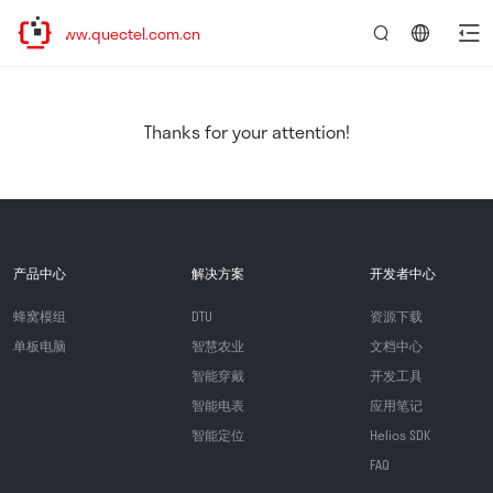
/www.quectel.com.cn
言：
简
体
中
Thanks for your attention!
文
产品中心
解决方案
开发者中心
蜂窝模组
DTU
资源下载
单板电脑
智慧农业
文档中心
智能穿戴
开发工具
智能电表
应用笔记
智能定位
Helios SDK
FAQ