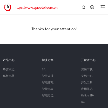
ttps://www.quectel.com.cn
言：
简
体
中
Thanks for your attention!
文
产品中心
解决方案
开发者中心
蜂窝模组
DTU
资源下载
单板电脑
智慧农业
文档中心
智能穿戴
开发工具
智能电表
应用笔记
智能定位
Helios SDK
FAQ