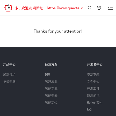
址已迁移，欢迎访问新址：https://www.quectel.com.cn
言：
简
体
中
Thanks for your attention!
文
产品中心
解决方案
开发者中心
蜂窝模组
DTU
资源下载
单板电脑
智慧农业
文档中心
智能穿戴
开发工具
智能电表
应用笔记
智能定位
Helios SDK
FAQ