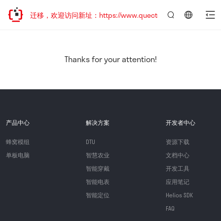
站地址已迁移，欢迎访问新址：https://www.quectel.com.cn
言：
简
体
中
Thanks for your attention!
文
产品中心
解决方案
开发者中心
蜂窝模组
DTU
资源下载
单板电脑
智慧农业
文档中心
智能穿戴
开发工具
智能电表
应用笔记
智能定位
Helios SDK
FAQ