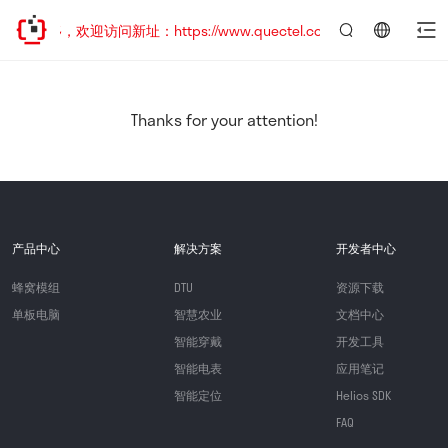
已迁移，欢迎访问新址：https://www.quectel.com.cn
言：
简
体
中
Thanks for your attention!
文
产品中心
解决方案
开发者中心
蜂窝模组
DTU
资源下载
单板电脑
智慧农业
文档中心
智能穿戴
开发工具
智能电表
应用笔记
智能定位
Helios SDK
FAQ