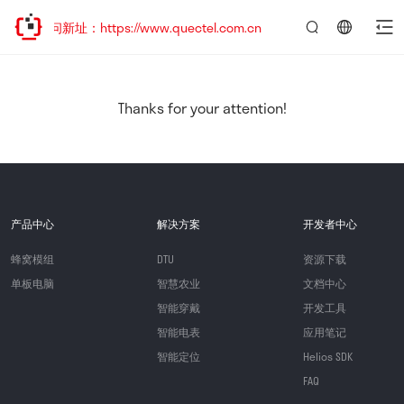
访问新址：https://www.quectel.com.cn
言：
简
体
中
Thanks for your attention!
文
产品中心
解决方案
开发者中心
蜂窝模组
DTU
资源下载
单板电脑
智慧农业
文档中心
智能穿戴
开发工具
智能电表
应用笔记
智能定位
Helios SDK
FAQ