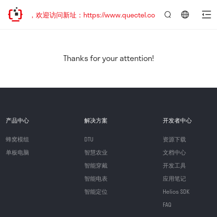
已迁移，欢迎访问新址：https://www.quectel.com.cn
言：
简
体
中
Thanks for your attention!
文
产品中心
解决方案
开发者中心
蜂窝模组
DTU
资源下载
单板电脑
智慧农业
文档中心
智能穿戴
开发工具
智能电表
应用笔记
智能定位
Helios SDK
FAQ